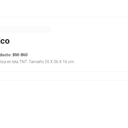
Eco
ducto: BM-860
olsa en tela TNT. Tamaño 55 X 36 X 16 cm.