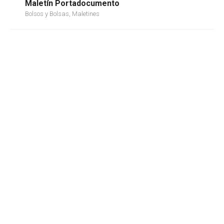
Maletín Portadocumento
Bolsos y Bolsas, Maletines